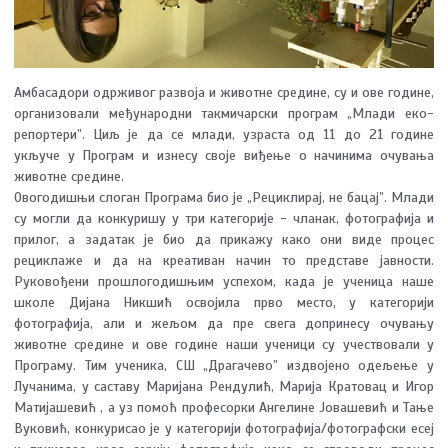
Амбасадори одрживог развоја и животне средине, су и ове године,
организовали међународни такмичарски програм „Млади еко-
репортери”. Циљ је да се млади, узраста од 11 до 21 године
укључе у Програм и изнесу своје виђење о начинима очувања
животне средине.
Овогодишњи слоган Програма био је „Рециклирај, не бацај”. Млади
су могли да конкуришу у три категорије - чланак, фотографија и
прилог, а задатак је био да прикажу како они виде процес
рециклаже и да на креативан начин то представе јавности.
Руковођени прошлогодишњим успехом, када је ученица наше
школе Дијана Никшић освојила прво место, у категорији
фотографија, али и жељом да пре свега допринесу очувању
животне средине и ове године наши ученици су учествовали у
Програму. Тим ученика, СШ „Драгачево” издвојено одељење у
Лучанима, у саставу Маријана Рендулић, Марија Кратовац и Игор
Матијашевић , а уз помоћ професорки Ангелине Јовашевић и Тање
Вуковић, конкурисао је у категорији фотографија/фотографски есеј