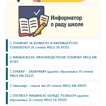
Ξ ТЕХНИЧАР ЗА ХЕМИЈСКУ И ФАРМАЦЕУТСКУ
ТЕХНОЛОГИЈУ (IV степен) MOLU SB 4F35S
Ξ ФИНАНСИЈСКО-РАЧУНОВОДСТВЕНИ ТЕХНИЧАР MOLU MA
4L16S
Ξ БРАВАР – ЗАВАРИВАЧ (дуално образовање III степен)
MOLU MA 3D22S
Ξ Гимназија – општи тип (IV степен) MOLU MA 4R03S
Ξ ОПЕРАТЕР МАШИНСКЕ ОБРАДЕ РЕЗАЊЕМ (дуално
образовање III степен) MOLU SA 3D50S