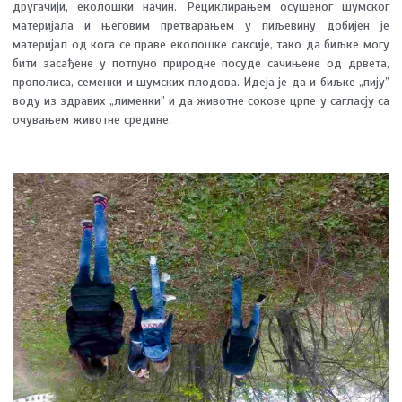
другачији, еколошки начин. Рециклирањем осушеног шумског
материјала и његовим претварањем у пиљевину добијен је
материјал од кога се праве еколошке саксије, тако да биљке могу
бити засађене у потпуно природне посуде сачињене од дрвета,
прополиса, семенки и шумских плодова. Идеја је да и биљке „пију”
воду из здравих „лименки” и да животне сокове црпе у сагласју са
очувањем животне средине.