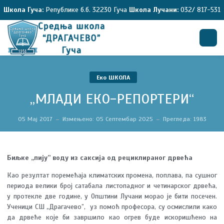
Школа Гуча:
Републике б.б. 32230 Гуча
Школа Лучани:
032/ 817-531
Претрага
Еко ШКОЛА
,,МЛАДИ ЕКО-РЕПОРТЕРИ“
05 Мај 2017
Измењено: 05 Септембар 2025
Прегледа: 1983
Биљке „пију” воду из саксија од рециклираног дрвећа
Као резултат поремећаја климатских промена, поплава, па сушног
периода велики број сатабала листопадног и четинарског дрвећа,
у протекле две године, у Општини Лучани морао је бити посечен.
Ученици СШ „Драгачево”, уз помоћ професора, су осмислили како
да дрвеће које би завршило као огрев буде искоришћено на