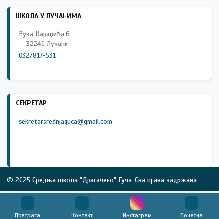
ШКОЛА У ЛУЧАНИМА
Вука Караџића 6
32240 Лучани
032/817-531
СЕКРЕТАР
sekretarsrednjaguca@gmail.com
© 2025 Средња школа "Драгачево" Гуча. Сва права задржана.
Претрага
Контакт
Инстаграм
Почетна