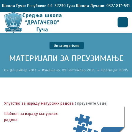
Школа Гуча:
Републике б.б. 32230 Гуча
Школа Лучани:
032/ 817-531
Претрага
Uncategorised
МАТЕРИЈАЛИ ЗА ПРЕУЗИМАЊЕ
02 Децембар 2013
Измењено: 09 Септембар 2025
Прегледа: 6005
Упутство за израду матурских радова
( преузмите Овде)
Шаблон за израду матурских
радова