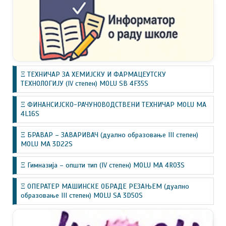
Ξ ТЕХНИЧАР ЗА ХЕМИЈСКУ И ФАРМАЦЕУТСКУ
ТЕХНОЛОГИЈУ (IV степен) MOLU SB 4F35S
Ξ ФИНАНСИЈСКО-РАЧУНОВОДСТВЕНИ ТЕХНИЧАР MOLU MA
4L16S
Ξ БРАВАР – ЗАВАРИВАЧ (дуално образовање III степен)
MOLU MA 3D22S
Ξ Гимназија – општи тип (IV степен) MOLU MA 4R03S
Ξ ОПЕРАТЕР МАШИНСКЕ ОБРАДЕ РЕЗАЊЕМ (дуално
образовање III степен) MOLU SA 3D50S