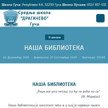
Школа Гуча:
Републике б.б. 32230 Гуча
Школа Лучани:
032/ 817-531
Претрага
O школи
НАША БИБЛИОТЕКА
02 Децембар 2013
Измењено: 27 Септембар 2025
Прегледа: 10098
НАША БИБЛИОТЕКА
„Реци ми шта читаш, па ћу ти рећи ко си“
(Ф. Моријас)
Наша библиотека је школског типа и у њој је највише књига