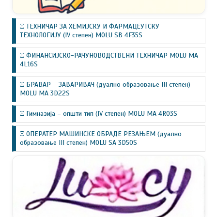
Ξ ТЕХНИЧАР ЗА ХЕМИЈСКУ И ФАРМАЦЕУТСКУ
ТЕХНОЛОГИЈУ (IV степен) MOLU SB 4F35S
Ξ ФИНАНСИЈСКО-РАЧУНОВОДСТВЕНИ ТЕХНИЧАР MOLU MA
4L16S
Ξ БРАВАР – ЗАВАРИВАЧ (дуално образовање III степен)
MOLU MA 3D22S
Ξ Гимназија – општи тип (IV степен) MOLU MA 4R03S
Ξ ОПЕРАТЕР МАШИНСКЕ ОБРАДЕ РЕЗАЊЕМ (дуално
образовање III степен) MOLU SA 3D50S