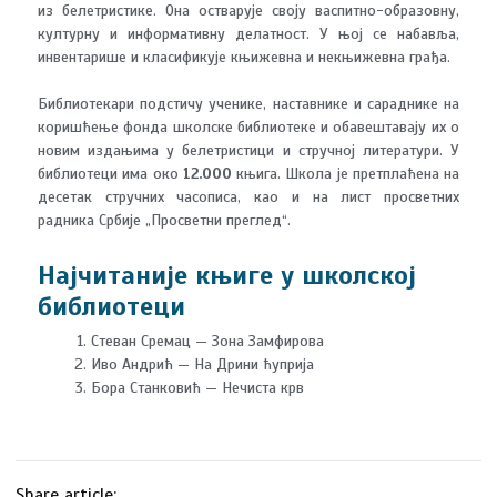
из белетристике. Она остварује своју васпитно-образовну,
културну и информативну делатност. У њој се набавља,
инвентарише и класификује књижевна и некњижевна грађа.
Библиотекари подстичу ученике, наставнике и сараднике на
коришћење фонда школске библиотеке и обавештавају их о
новим издањима у белетристици и стручној литератури. У
библиотеци има око
12.000
књига. Школа је претплаћена на
десетак стручних часописа, као и на лист просветних
радника Србије „Просветни преглед“.
Најчитаније књиге у школској
библиотеци
Стеван Сремац — Зона Замфирова
Иво Андрић — На Дрини ћуприја
Бора Станковић — Нечиста крв
Share article: