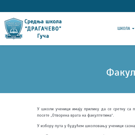
ШКОЛА
Факул
У школи ученици имају прилику да се сретну са 
посете „Отворена врата на факултетима“.
У избору пута у будућем школовању ученици сазнај