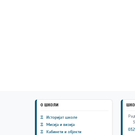
О ШКОЛИ
ШКО
Рад
Ξ
Историјат школе
3
Ξ
Мисија и визија
032
Ξ
Кабинети и објекти