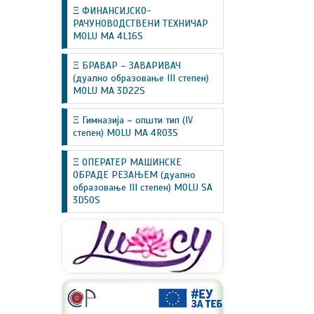
Ξ ФИНАНСИЈСКО-
РАЧУНОВОДСТВЕНИ ТЕХНИЧАР
MOLU MA 4L16S
Ξ БРАВАР – ЗАВАРИВАЧ
(дуално образовање III степен)
MOLU MA 3D22S
Ξ Гимназија – општи тип (IV
степен) MOLU MA 4R03S
Ξ ОПЕРАТЕР МАШИНСКЕ
ОБРАДЕ РЕЗАЊЕМ (дуално
образовање III степен) MOLU SA
3D50S