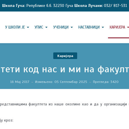
Школа Гуча:
Републике б.б. 32230 Гуча
Школа Лучани:
032/ 817-531
У ШКОЛИ ЈЕ
УПИС
УЧЕНИЦИ
НАСТАВНИЦИ
КАРИЈЕРА
Каријера
тети код нас и ми на факул
16 Мај 2017
Измењено: 05 Септембар 2025
Прегледа: 3420
представницима факултета из наше околине као и да у организацији
у кроз: