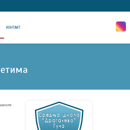
КОНТАКТ
тетима
 школе