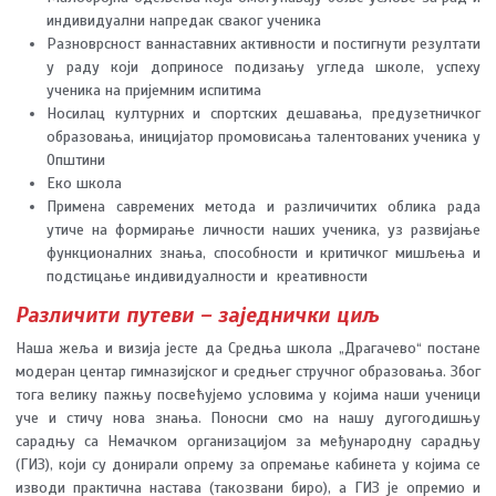
индивидуални напредак сваког ученика
Разноврсност ваннаставних активности и постигнути резултати
у раду који доприносе подизању угледа школе, успеху
ученика на пријемним испитима
Носилац културних и спортских дешавања, предузетничког
образовања, иницијатор промовисања талентованих ученика у
Општини
Еко школа
Примена савремених метода и различичитих облика рада
утиче на формирање личности наших ученика, уз развијање
функционалних знања, способности и критичког мишљења и
подстицање индивидуалности и креативности
Различити путеви – заједнички циљ
Наша жеља и визија јесте да Средња школа „Драгачево“ постане
модеран центар гимназијског и средњег стручног образовања. Због
тога велику пажњу посвећујемо условима у којима наши ученици
уче и стичу нова знања. Поносни смо на нашу дугогодишњу
сарадњу са Немачком организацијом за међународну сарадњу
(ГИЗ), који су донирали опрему за опремање кабинета у којима се
изводи практична настава (такозвани биро), а ГИЗ је опремио и