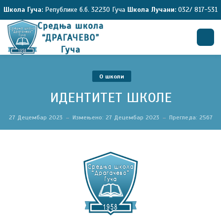
Школа Гуча:
Републике б.б. 32230 Гуча
Школа Лучани:
032/ 817-531
Претрага
O школи
ИДЕНТИТЕТ ШКОЛЕ
27 Децембар 2023
Измењено: 27 Децембар 2023
Прегледа: 2567