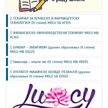
Ξ ТЕХНИЧАР ЗА ХЕМИЈСКУ И ФАРМАЦЕУТСКУ
ТЕХНОЛОГИЈУ (IV степен) MOLU SB 4F35S
Ξ ФИНАНСИЈСКО-РАЧУНОВОДСТВЕНИ ТЕХНИЧАР MOLU MA
4L16S
Ξ БРАВАР – ЗАВАРИВАЧ (дуално образовање III степен)
MOLU MA 3D22S
Ξ Гимназија – општи тип (IV степен) MOLU MA 4R03S
Ξ ОПЕРАТЕР МАШИНСКЕ ОБРАДЕ РЕЗАЊЕМ (дуално
образовање III степен) MOLU SA 3D50S