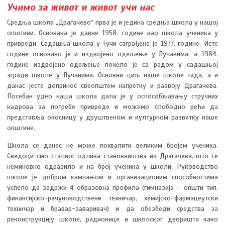
Учимо за живот и живот учи нас
Средња школа „Драгачево“ прва је и једина средња школа у нашој
општини. Основана је давне 1958. године као школа ученика у
привреди. Садашња школа у Гучи саграђена је 1977. године. Исте
године основано је и издвојено одељење у Лучанима, а 1984.
године издвојено одељење почело је са радом у садашњој
згради школе у Лучанима. Основни циљ наше школе тада, а и
данас јесте допринос свеопштем напретку и развоју Драгачева.
Посебан удео наша школа дала је у оспособљавању стручних
кадрова за потребе привреде и можемо слободно рећи да
представља окосницу у друштвеном и културном развитку наше
општине.
Школа се данас не може похвалити великим бројем ученика.
Сведоци смо сталног одлива становништва из Драгачева, што се
неминовно одразило и на број ученика у школи. Руководство
школе је добром кампањом и организационим способностима
успело да задржи 4 образовна профила (гимназија – општи тип,
финансијско-рачуноводствени техничар, хемијско-фармацеутски
техничар и бравар-заваривач) и да обезбеди средства за
реконструкцију школе, радионице и школског дворишта како