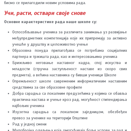
бисмо се прилагодили новим условима рада.
Учи, расти, оствари своје снове
Основне карактеристике рада наше школе су:
Оспособљавање ученика за различита занимања уз развијање
међупредметних компетенција које их припремају за активно
учешће у друштву и целоживотно учење
Образовна понуда прилагођава се потребама социјалних
партнера и тржишта рада, као и интересовањима ученика
Брижљиво неговање наставног кадра, спој искуства и
младости (стручна заступљеност наставе из скоро свих
предмета), а већина наставника су бивши ученици Школе
Опремљеност школе савременим информатичким наставним
средствима за све образовне профиле
Добра сарадња са локалним предузећима у којима се обавља
практична настава и учење кроз рад, могућност стипендирања
најбољих ученика
Изузетна сарадња са локалном заједницом, обезбеђен
превоз за ученике на територији Општине
Рад у једној смени
Малобројна одељења која омогућавају боље услове за рад и