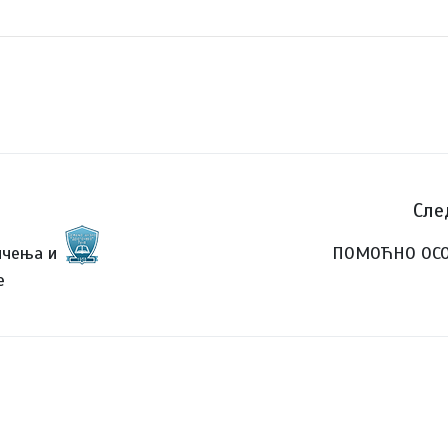
Сле
ичења и
ПОМОЋНО ОС
е