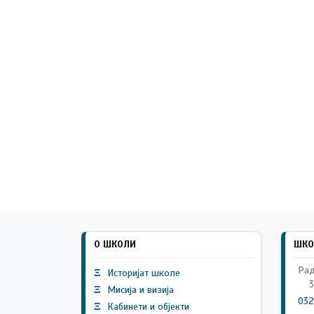
О ШКОЛИ
ШКО
Рад
Ξ
Историјат школе
3
Ξ
Мисија и визија
032
Ξ
Кабинети и објекти