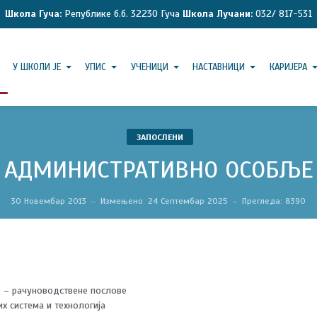
Школа Гуча:
Републике б.б. 32230 Гуча
Школа Лучани:
032/ 817-531
У ШКОЛИ ЈЕ
УПИС
УЧЕНИЦИ
НАСТАВНИЦИ
КАРИЈЕРА
ЗАПОСЛЕНИ
АДМИНИСТРАТИВНО ОСОБЉЕ
30 Новембар 2013
Измењено: 24 Септембар 2025
Прегледа: 8390
о – рачуноводствене послове
 система и технологија