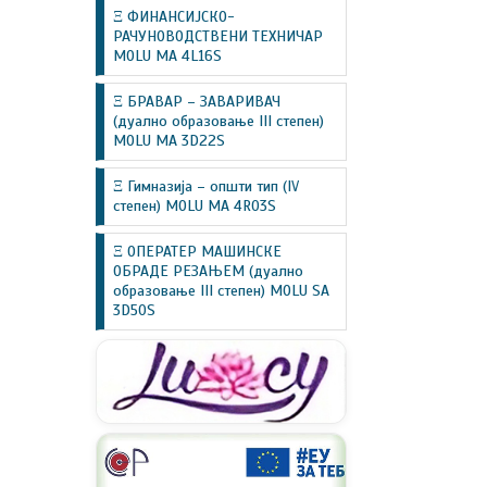
Ξ ФИНАНСИЈСКО-
РАЧУНОВОДСТВЕНИ ТЕХНИЧАР
MOLU MA 4L16S
Ξ БРАВАР – ЗАВАРИВАЧ
(дуално образовање III степен)
MOLU MA 3D22S
Ξ Гимназија – општи тип (IV
степен) MOLU MA 4R03S
Ξ ОПЕРАТЕР МАШИНСКЕ
ОБРАДЕ РЕЗАЊЕМ (дуално
образовање III степен) MOLU SA
3D50S