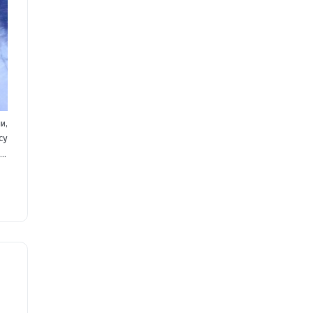
и,
су
 и
ми