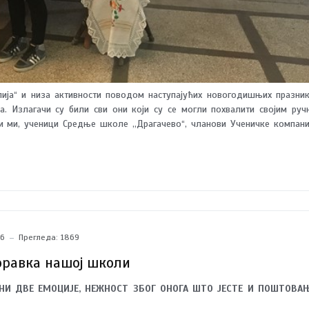
ија“ и низа активности поводом наступајућих новогодишњих празник
а. Излагачи су били сви они који су се могли похвалити својим руч
 ми, ученици Средње школе ,,Драгачево“, чланови Ученичке компани
маћим, ручно прављеним сапунима. Иначе, компанија већ други п
16
Прегледа: 1869
оравка нашој школи
ЕНИ ДВЕ ЕМОЦИЈЕ, НЕЖНОСТ ЗБОГ ОНОГА ШТО ЈЕСТЕ И ПОШТОВА