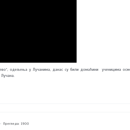
ево“, одељења у Лучанима, данас су били домаћини ученицима осм
 Лучана.
Прегледа: 1900