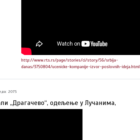
http://www.rts.rs/page/stories/ci/story/56/srbija-
danas/3750804/ucenicke-kompanije-izvor-poslovnih-ideja.html
еда: 2075
оли „Драгачево“, одељење у Лучанима,