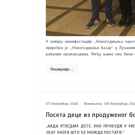
У оквиру манифестације ,,Новогодишња чарол
приређен је ,,Новогодишњи базар“ у Лучаним
рађеним производима. Међу њима смо били и
, са својим производима - до
Опширније …
учествује на овој занимљивој манифестацији.
07 Новембар 2016
Измењено: 08 Новембар 20
Посета деце из продуженог б
,,КАДА УГЛЕДАМ ДЕТЕ, ОНО ПРОБУДИ У М
ЗБОГ ОНОГА ШТО ЋЕ МОЖДА ПОСТАТИ.”