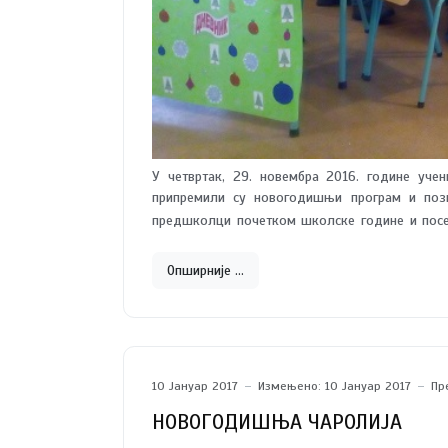
У четвртак, 29. новембра 2016. године уче
припремили су новогодишњи програм и позв
предшколци почетком школске године и посе
том приликом, као новогодишњи поклон, пр
основци.
Опширније …
10 Јануар 2017
Измењено: 10 Јануар 2017
Пр
НОВОГОДИШЊА ЧАРОЛИЈА