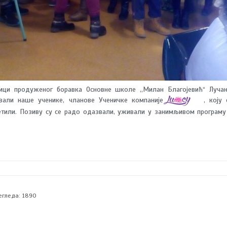
ници продуженог боравка Основне школе ,,Милан Благојевић“ Лучан
али наше ученике, чланове Ученичке компаније
, коју 
тили. Позиву су се радо одазвали, уживали у занимљивом програму
едшколцима даровали сапуне у чијој су изради учествовали и са
егледа: 1890