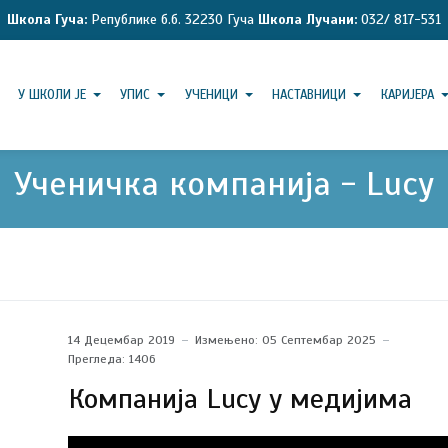
Школа Гуча:
Републике б.б. 32230 Гуча
Школа Лучани:
032/ 817-531
У ШКОЛИ ЈЕ
УПИС
УЧЕНИЦИ
НАСТАВНИЦИ
КАРИЈЕРА
Ученичка компанија - Lucy
14 Децембар 2019
Измењено: 05 Септембар 2025
Прегледа: 1406
Компанија Lucy у медијима