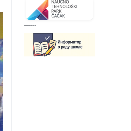
------