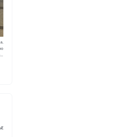
а,
но
је
ут
ЊЕ