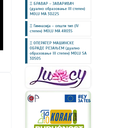
Ξ БРАВАР – ЗАВАРИВАЧ
(дуално образовање III степен)
MOLU MA 3D22S
Ξ Гимназија – општи тип (IV
степен) MOLU MA 4R03S
Ξ ОПЕРАТЕР МАШИНСКЕ
ОБРАДЕ РЕЗАЊЕМ (дуално
образовање III степен) MOLU SA
3D50S